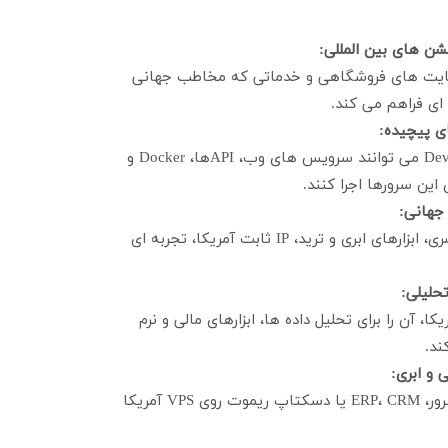
ا، سایت های فروشگاهی و خدماتی که مخاطب جهانی
 ای فراهم می کند.
توسعه دهندگان و تیم های DevOps می توانند سرویس های وب، APIها، Docker و
برای فعالیت در پلتفرم های فریلنسری، ابزارهای ابری و ترید، IP ثابت آمریکا، تجربه ای
پایدار و سرعت بالا VPS آمریکا، آن را برای تحلیل داده ها، ابزارهای مالی و نرم
ند.
راه اندازی VPN اختصاصی، میل سرور، ERP، CRM یا دسکتاپ ریموت روی VPS آمریکا