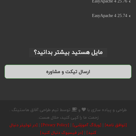
EasyApache 4 25.76
EasyApache 4 25.74
مایل هستید بیشتر بدانید؟
طراحی و پیاده سازی با
و
توسط تیم طراحی آفاق هاستینگ .
زحمت ما را کپی کنید، حلال هست.
[توافق نامه]
|
[وبلاگ آموزشی]
|
[Privacy Policy]
|
[در توئیتر دنبال
کنید]
|
[در فیسبوک دنبال کنید]