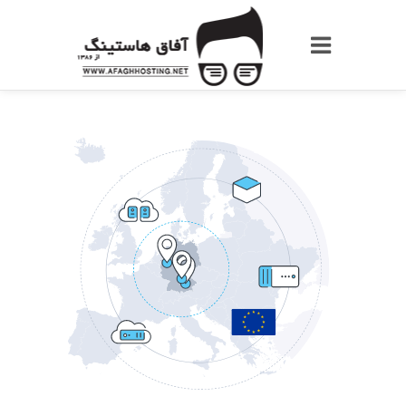
Afaghhost