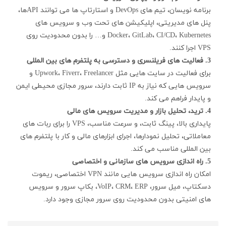
برنامه نویسان، تیم های DevOps و استارتاپ ها می توانند APIها،
پنل های مدیریتی، اپلیکیشن های تحت وب و سرویس های
Docker، GitLab، CI/CD، Kubernetes و… را بدون محدودیت روی
VPS اجرا کنند.
3. فعالیت های فریلنسری و دسترسی به پلتفرم های بین المللی
برای فعالیت در سایت هایی مثل Upwork، Fiverr، Freelancer و
سرویس هایی که نیاز به IP ثابت دارند، سرور مجازی محیطی ایمن
و پایدار فراهم می کند.
4. ترید، تحلیل بازار و مدیریت سرویس های مالی
پایداری بالا، پینگ ثابت، و سرعت مناسب، VPS را برای ربات های
معاملاتی، تحلیل نمودارها، اجرای ابزارهای مالی و کار با پلتفرم های
بین المللی مناسب می کند.
5. راه اندازی سرویس های سازمانی و اختصاصی
امکان راه اندازی سرویس هایی مانند VPN اختصاصی، ریموت
دسکتاپ، میل سرور، VoIP، CRM، ERP، بکاپ سرور و سرویس
های امنیتی بدون محدودیت روی سرور مجازی وجود دارد.